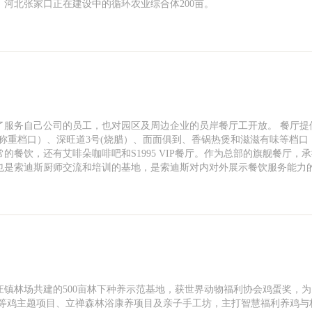
亩。河北张家口正在建设中的循环农业综合体200亩。
了服务自己公司的员工，也对园区及周边企业的员岸餐厅工开放。 餐厅提
称重档口）、深旺道3号(烧腊）、面面俱到、香锅热煲和滋滋有味等档口
的餐饮，还有艾啡朵咖啡吧和S1995 VIP餐厅。作为总部的旗舰餐厅，
也是索迪斯厨师交流和培训的基地，是索迪斯对内对外展示餐饮服务能力
镇林场共建的500亩林下种养示范基地，获世界动物福利协会鸡蛋奖，
社等鸡主题项目、立禅森林浴康养项目及亲子手工坊，主打智慧福利养鸡与