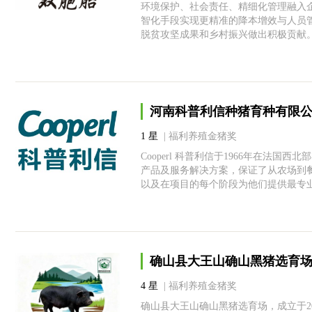
环境保护、社会责任、精细化管理融入
智化手段实现更精准的降本增效与人员管
脱贫攻坚成果和乡村振兴做出积极贡献
河南科普利信种猪育种有限
1 星
| 福利养殖金猪奖
Cooperl 科普利信于1966年在法
产品及服务解决方案，保证了从农场到
以及在项目的每个阶段为他们提供最专
确山县大王山确山黑猪选育
4 星
| 福利养殖金猪奖
确山县大王山确山黑猪选育场，成立于2