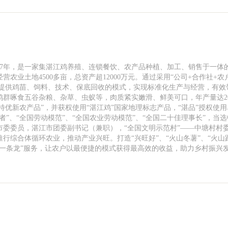
司
17年，是一家集湛江鸡养殖、连锁餐饮、农产品种植、加工、销售于一体
营农业土地4500多亩，总资产超12000万元。通过采用“公司+合作社+农
一提供鸡苗、饲料、技术、保底回收的模式，实现标准化生产与经营，有效
群啄食五谷杂粮、杂草、虫蚁等，肉质紧实嫩滑、鲜美可口，年产量达2
特优新农产品”，并获权使用“湛江鸡”国家地理标志产品，“湛品”授权使
”、“全国劳动模范”、“全国农业劳动模范”、“全国二十佳理事长”，当
市委委员，湛江市团委副书记（兼职），“全国文明示范村”——中塘村村
行综合体循环农业，推动产业兴旺。打造“兴旺好”、“火山冬薯”、“火山
“一条龙”服务，让农户以最便捷的模式获得最高效的收益，助力乡村振兴
司