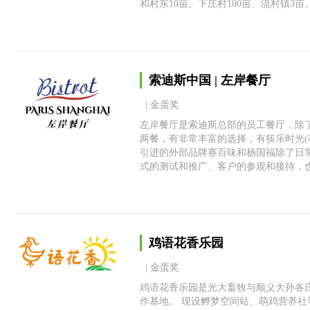
和村东10亩、下庄村100亩、流村镇3
索迪斯中国 | 左岸餐厅
| 金蛋奖
左岸餐厅是索迪斯总部的员工餐厅，除
两餐，有非常丰富的选择，有筷乐时光(
引进的外部品牌赛百味和杨国福除了日常
式的测试和推广、客户的参观和接待，
鸡语花香乐园
| 金蛋奖
鸡语花香乐园是光大畜牧与顺义大孙各庄
作基地。 现设孵梦空间站、萌鸡营养