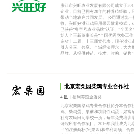
廉江市兴旺农业发展有限公司成立于20
企业，目前已拥有20年的种养殖经验，经
带动当地农户共同发展。 公司通过统
收。兴旺好湛江鸡采用果园散养模式，鸡
已获得“粤字号农业品牌”认证、“全国名
始人全王新董事长是“全国优秀党务工作者
东省十二届、十三届党代表，现任湛江
引入分享、共享、全域经济理念，大力推
品牌。从提供种苗、技术、收购、销售
北京宏栗园柴鸡专业合作社
4 星
| 福利养殖金蛋奖
北京宏栗园柴鸡专业合作社简介本合作社
鸡、柴鸡蛋、栗蘑和功能性鸡蛋，如富
社有农民田间学校一所，每年免费培训
研院所有合作项目。2016年我社成为
己的注册商标(宏栗园)和专利两项。合