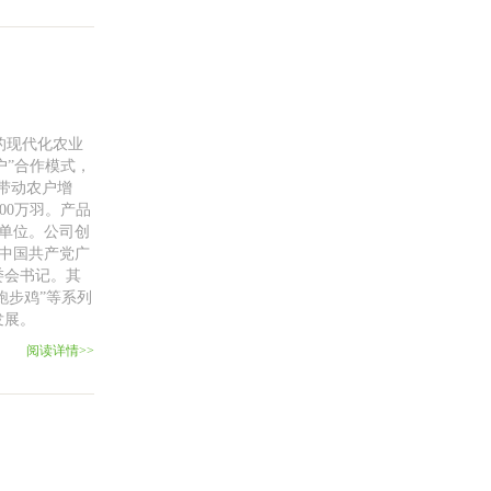
的现代化农业
户”合作模式，
带动农户增
00万羽。产品
用单位。公司创
选中国共产党广
委会书记。其
跑步鸡”等系列
发展。
阅读详情>>