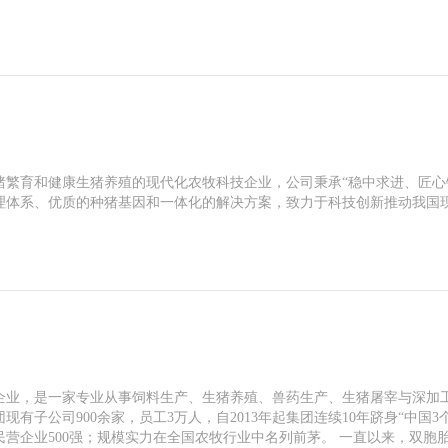
猪繁育和健康生猪养殖的现代化农牧科技企业，公司秉承“稳中求进、匠心
理体系、优质的种猪基因和一体化的解决方案，致力于科技创新推动我国
企业，是一家专业从事饲料生产、生猪养殖、兽药生产、生猪屠宰与深加
子公司900余家，员工3万人，自2013年起集团连续10年跻身“中国3个
国民营企业500强；规模实力在全国农牧行业中名列前茅。 一直以来，双胞