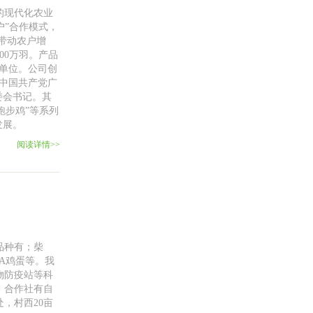
的现代化农业
户”合作模式，
带动农户增
00万羽。产品
用单位。公司创
选中国共产党广
委会书记。其
跑步鸡”等系列
发展。
阅读详情>>
品种有；柴
A鸡蛋等。我
物防疫站等科
。合作社有自
，村西20亩