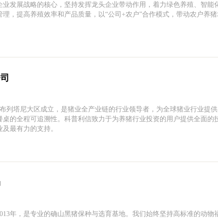
企业发展战略的核心，坚持发挥龙头企业带动作用，着力绿色养殖、智能
理，提高养殖效率和产品质量，以“公司+农户”合作模式，带动农户养
。
公司
国西北部布列塔尼大区成立，是猪业全产业链的行业领导者，为全球猪业行业提供3
餐桌的全程可追溯性。科普利信致力于为养猪行业投资的用户提供全面的
业及最有力的支持。
场
013年，是专业的确山黑猪保种与选育基地。我们始终坚持高标准的动物