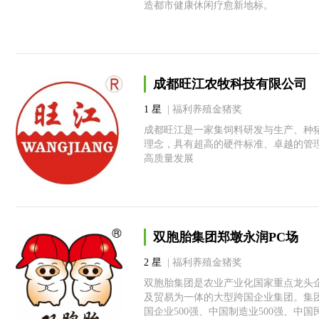
造都市健康休闲疗愈新地标。
成都旺江农牧科技有限公司
1 星
| 福利养殖金猪奖
成都旺江是一家集饲料研发与生产、种
理念，具有超高的硬件标准、卓越的管
高质量发展
双胞胎集团郑墩永润PC场
2 星
| 福利养殖金猪奖
双胞胎集团是农业产业化国家重点龙头
及贸易为一体的大型跨国企业集团。集团现有
国企业500强、中国制造业500强、中