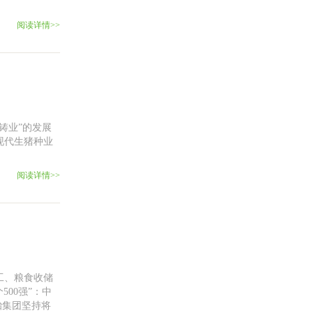
阅读详情>>
铸业”的发展
现代生猪种业
阅读详情>>
工、粮食收储
500强”：中
胎集团坚持将