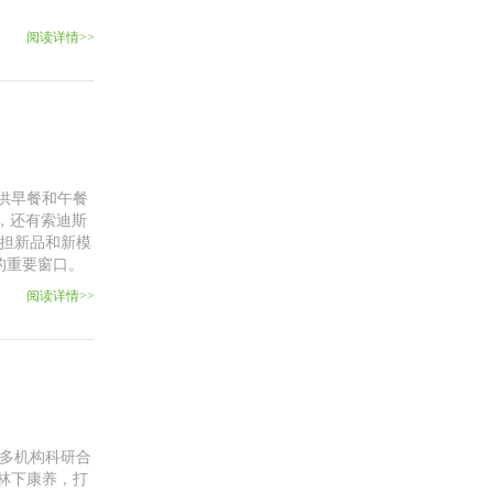
阅读详情>>
供早餐和午餐
，还有索迪斯
承担新品和新模
的重要窗口。
阅读详情>>
为多机构科研合
林下康养，打