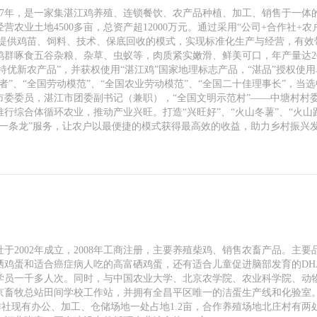
17年，是一家集湛江鸡养殖、连锁餐饮、农产品种植、加工、销售于一体
营农业土地4500多亩，总资产超12000万元。通过采用“公司+合作社+农
一提供鸡苗、饲料、技术、保底回收的模式，实现标准化生产与经营，有效
群啄食五谷杂粮、杂草、虫蚁等，肉质紧实嫩滑、鲜美可口，年产量达2
特优新农产品”，并获权使用“湛江鸡”国家地理标志产品，“湛品”授权使
”、“全国劳动模范”、“全国农业劳动模范”、“全国二十佳理事长”，当
市委委员，湛江市团委副书记（兼职），“全国文明示范村”——中塘村村
行综合体循环农业，推动产业兴旺。打造“兴旺好”、“火山冬薯”、“火山
“一条龙”服务，让农户以最便捷的模式获得最高效的收益，助力乡村振兴
于2002年成立，2008年工商注册，主要养殖柴鸡、销售农畜产品。主要
硒鸡蛋和适合癌症病人吃的高富硒鸡蛋，还有适合儿童促进脑部发育的DH
学员一千多人次。同时，与中国农业大学、北京农学院、农业科学院、动
北京畜牧总站田间学校工作站，并拥有全昌平区唯一的洁蛋生产线和化验室
作社现有办公、加工、仓储场地一处占地1.2亩，合作养殖场地北庄村有两处