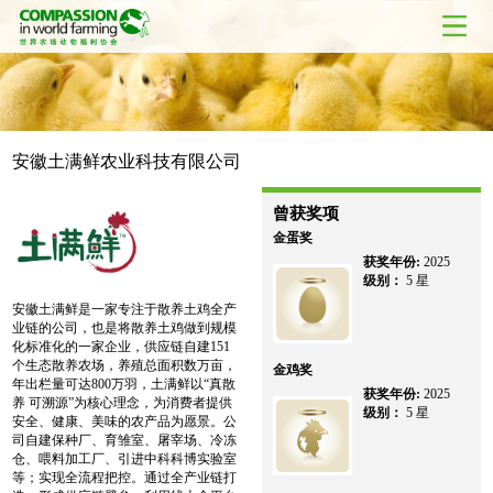
安徽土满鲜农业科技有限公司
曾获奖项
金蛋奖
获奖年份:
2025
级别：
5 星
安徽土满鲜是一家专注于散养土鸡全产
业链的公司，也是将散养土鸡做到规模
化标准化的一家企业，供应链自建151
个生态散养农场，养殖总面积数万亩，
金鸡奖
年出栏量可达800万羽，土满鲜以“真散
获奖年份:
2025
养 可溯源”为核心理念，为消费者提供
级别：
5 星
安全、健康、美味的农产品为愿景。公
司自建保种厂、育雏室、屠宰场、冷冻
仓、喂料加工厂、引进中科科博实验室
等；实现全流程把控。通过全产业链打