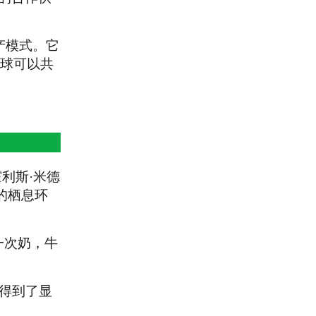
产模式。它
球可以共
霍利斯·米德
物的栖息环
一次奶，牛
也得到了显