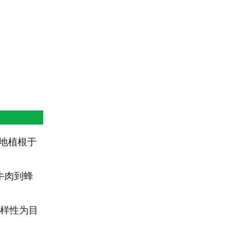
地植根于
从牛肉到蜂
样性为目