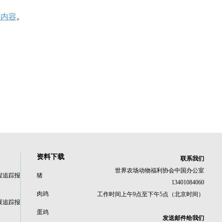
多内容
。
资料下载
联系我们
世界农场动物福利协会中国办公室
程追踪报
猪
13401084060
肉鸡
工作时间上午9点至下午5点（北京时间）
展追踪报
蛋鸡
发送邮件给我们