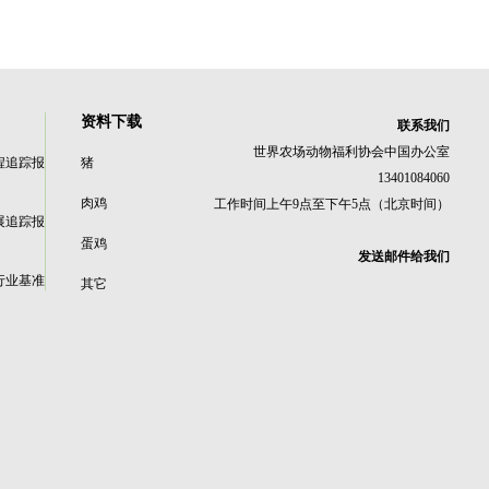
资料下载
联系我们
世界农场动物福利协会中国办公室
程追踪报
猪
13401084060
肉鸡
工作时间上午9点至下午5点（北京时间）
展追踪报
蛋鸡
发送邮件给我们
行业基准
其它