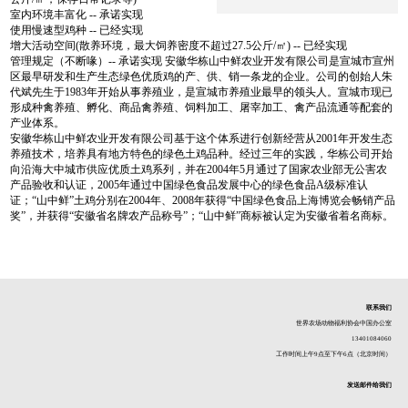
室内环境丰富化 -- 承诺实现
使用慢速型鸡种 -- 已经实现
增大活动空间(散养环境，最大饲养密度不超过27.5公斤/㎡) -- 已经实现
管理规定（不断喙）-- 承诺实现 安徽华栋山中鲜农业开发有限公司是宣城市宣州
区最早研发和生产生态绿色优质鸡的产、供、销一条龙的企业。公司的创始人朱
代斌先生于1983年开始从事养殖业，是宣城市养殖业最早的领头人。宣城市现已
形成种禽养殖、孵化、商品禽养殖、饲料加工、屠宰加工、禽产品流通等配套的
产业体系。
安徽华栋山中鲜农业开发有限公司基于这个体系进行创新经营从2001年开发生态
养殖技术，培养具有地方特色的绿色土鸡品种。经过三年的实践，华栋公司开始
向沿海大中城市供应优质土鸡系列，并在2004年5月通过了国家农业部无公害农
产品验收和认证，2005年通过中国绿色食品发展中心的绿色食品A级标准认
证；“山中鲜”土鸡分别在2004年、2008年获得“中国绿色食品上海博览会畅销产品
奖”，并获得“安徽省名牌农产品称号”；“山中鲜”商标被认定为安徽省着名商标。
联系我们
世界农场动物福利协会中国办公室
13401084060
工作时间上午9点至下午6点（北京时间）
发送邮件给我们