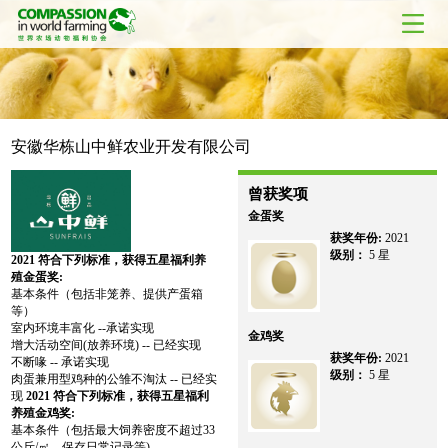
安徽华栋山中鲜农业开发有限公司
曾获奖项
金蛋奖
获奖年份:
2021
级别：
5 星
2021
符合下列标准，获得五星福利养
殖金蛋奖:
基本条件（包括非笼养、提供产蛋箱
等）
室内环境丰富化 --承诺实现
金鸡奖
增大活动空间(放养环境) -- 已经实现
获奖年份:
2021
不断喙 -- 承诺实现
级别：
5 星
肉蛋兼用型鸡种的公雏不淘汰 -- 已经实
现
2021
符合下列标准，获得五星福利
养殖金鸡奖:
基本条件（包括最大饲养密度不超过33
公斤/㎡，保存日常记录等)