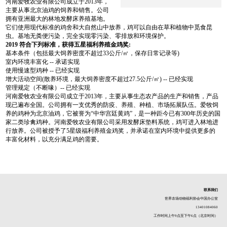
河南爱牧农业有限公司成立于2013年，
主要从事北京油鸡的饲养和销售。公司
拥有亚洲最大的林地发酵床养殖基地。
它们使用现代标准的鸡舍和大自然山中放养，鸡可以自由在草和植物中觅食昆
虫。基地无粪便污染，完全实现零污染、零排放和环境保护。
2019
符合下列标准，获得五星福利养殖金鸡奖:
基本条件（包括最大饲养密度不超过33公斤/㎡，保存日常记录等)
室内环境丰富化 -- 承诺实现
使用慢速型鸡种 -- 已经实现
增大活动空间(散养环境，最大饲养密度不超过27.5公斤/㎡) -- 已经实现
管理规定（不断喙）-- 已经实现
河南爱牧农业有限公司成立于2013年，主要从事生态农产品的生产和销售，产品
现已遍布全国。公司拥有一支优秀的防疫、养殖、种植、市场拓展队伍。爱牧饲
养的鸡种为北京油鸡，它被誉为“中华宫廷黄鸡”，是一种距今已有300年历史的国
家二类珍禽鸡种。河南爱牧农业有限公司采用发酵床垫料系统，鸡可进入林地进
行放养。公司被授予了5星级福利养殖金鸡奖，并承诺在室内环境中提供更多的
丰富化材料，以充分满足鸡的需要。
联系我们
世界农场动物福利协会中国办公室
13401084060
工作时间上午9点至下午6点（北京时间）