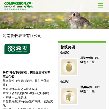
河南爱牧农业有限公司
曾获奖项
金蛋奖
获奖年份:
2017
级别：
5 星
2017
符合下列标准，获得五星福利养
殖金蛋奖:
基本条件（包括非笼养、提供产蛋箱
金鸡奖
等）
获奖年份:
2019
室内环境丰富化 --承诺实现
级别：
5 星
增大活动空间(放养环境) -- 已经实现
不断喙 -- 已经实现
肉蛋兼用型鸡种的公雏不淘汰 -- 已经实
现