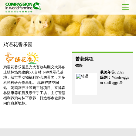
鸡语花香乐园
曾获奖项
错误
鸡语花香乐园是光大畜牧与顺义大孙各
庄镇林场共建的500亩林下种养示范基
获奖年份:
2025
地，获世界动物福利协会鸡蛋奖，为多
级别：
Whole eggs
机构科研合作基地。 现设孵梦空间
or shell eggs 星
站、萌鸡营养社等鸡主题项目、立禅森
林浴康养项目及亲子手工坊，主打智慧
福利养鸡与林下康养，打造都市健康休
闲疗愈新地标。