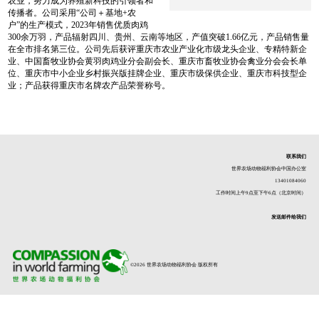
农业，努力成为养殖新科技的引领者和
传播者。公司采用“公司＋基地+农
户”的生产模式，2023年销售优质肉鸡
300余万羽，产品辐射四川、贵州、云南等地区，产值突破1.66亿元，产品销售量
在全市排名第三位。公司先后获评重庆市农业产业化市级龙头企业、专精特新企
业、中国畜牧业协会黄羽肉鸡业分会副会长、重庆市畜牧业协会禽业分会会长单
位、重庆市中小企业乡村振兴版挂牌企业、重庆市级保供企业、重庆市科技型企
业；产品获得重庆市名牌农产品荣誉称号。
联系我们
世界农场动物福利协会中国办公室
13401084060
工作时间上午9点至下午6点（北京时间）
发送邮件给我们
©2026 世界农场动物福利协会 版权所有