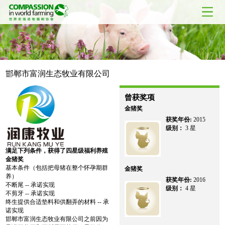
邯郸市富润生态牧业有限公司
曾获奖项
金猪奖
获奖年份:
2015
级别：
3 星
满足下列条件，获得了四星级福利养殖
金猪奖
基本条件（包括把母猪在整个怀孕期群
金猪奖
养）
获奖年份:
2016
不断尾 -- 承诺实现
级别：
4 星
不剪牙 -- 承诺实现
终生提供合适垫料和供翻弄的材料 -- 承
诺实现
邯郸市富润生态牧业有限公司之前因为