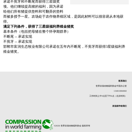
承诺不剪牙和不断尾而获得三星级奖
项。他们继续提高猪的福利，因为承诺
给他们所有猪提供垫料和可翻弄的垫料
而被多授予一星。农场处于农作物养殖区域，是因此材料可以很容易从本地获
得。
满足下列条件，获得了三星级福利养殖金猪奖
基本条件（包括把母猪在整个怀孕期群养）
不断尾 -- 承诺实现
不剪牙 -- 承诺实现
邯郸市富润生态牧业有限公司承诺在五年内不断尾，不剪牙而获得3星级福利养
殖金猪奖。
联系我们
世界农场动物福利协会中国办公室
13401084060
工作时间上午9点至下午6点（北京时间）
发送邮件给我们
©2026 世界农场动物福利协会 版权所有