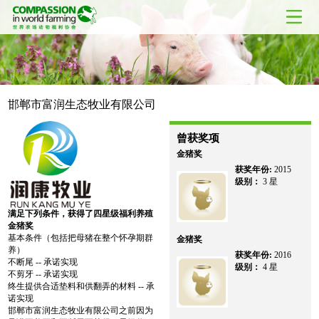
邯郸市富润生态牧业有限公司
曾获奖项
金猪奖
获奖年份:
2015
级别：
3 星
满足下列条件，获得了四星级福利养殖
金猪奖
基本条件（包括把母猪在整个怀孕期群
金猪奖
养）
获奖年份:
2016
不断尾 -- 承诺实现
级别：
4 星
不剪牙 -- 承诺实现
终生提供合适垫料和供翻弄的材料 -- 承
诺实现
邯郸市富润生态牧业有限公司之前因为