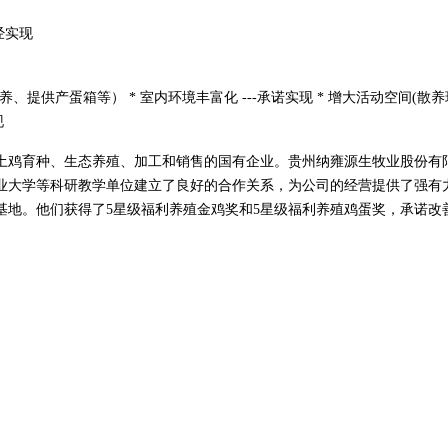
经实现
、提供产蛋箱等） * 室内环境丰富化 ---承诺实现 * 增大活动空间(散养环境
现
雍土鸡育种、生态养殖、加工和销售的国有企业。贵州纳雍源生牧业股份有
业大学等科研教学单位建立了良好的合作关系，为公司的经营提供了强有
基地。他们获得了5星级福利养殖金鸡奖和5星级福利养殖鸡蛋奖，承诺改