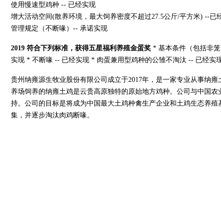
使用慢速型鸡种 -- 已经实现
增大活动空间(散养环境，最大饲养密度不超过27.5公斤/平方米) --已
管理规定（不断喙）-- 承诺实现
2019
符合下列标准，获得五星福利养殖金蛋奖
* 基本条件（包括非笼养
实现 * 不断喙 -- 已经实现 * 肉蛋兼用型鸡种的公雏不淘汰 -- 已经实
贵州纳雍源生牧业股份有限公司成立于2017年，是一家专业从事纳
养场饲养的纳雍土鸡是云贵高原独特的原始地方鸡种。公司与中国农
持。公司的目标是将成为中国最大土鸡种禽生产企业和土鸡生态养殖
集，并逐步淘汰肉鸡断喙。