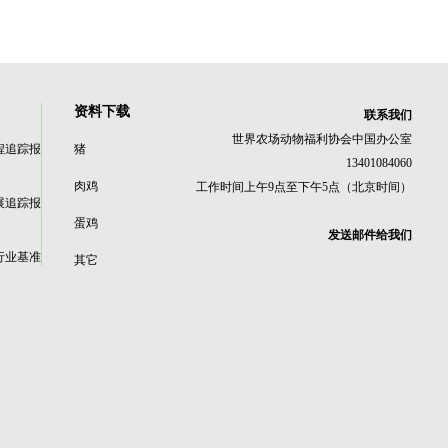
资料下载
联系我们
世界农场动物福利协会中国办公室
程追踪报
猪
13401084060
肉鸡
工作时间上午9点至下午5点（北京时间）
展追踪报
蛋鸡
发送邮件给我们
行业基准
其它