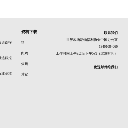
资料下载
联系我们
世界农场动物福利协会中国办公室
程追踪报
猪
13401084060
肉鸡
工作时间上午9点至下午5点（北京时间）
展追踪报
蛋鸡
发送邮件给我们
行业基准
其它