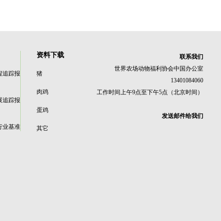
资料下载
联系我们
世界农场动物福利协会中国办公室
程追踪报
猪
13401084060
肉鸡
工作时间上午9点至下午5点（北京时间）
展追踪报
蛋鸡
发送邮件给我们
行业基准
其它