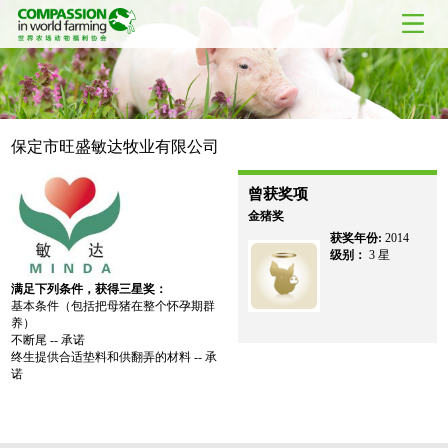
保定市旺盛敏达牧业有限公司
曾获奖项
金猪奖
获奖年份:
2014
级别：
3 星
满足下列条件，获得三星奖：
基本条件（包括把母猪在整个怀孕期群
养）
不断尾 -- 承诺
终生提供合适垫料和供翻弄的材料 -- 承
诺