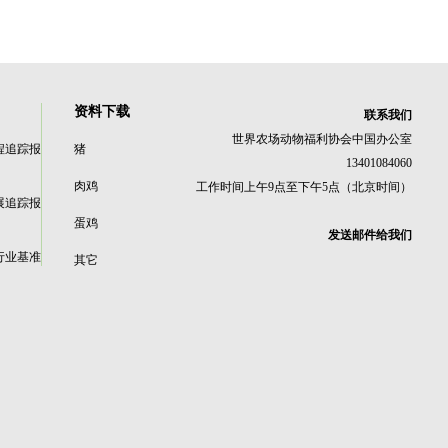
资料下载
联系我们
世界农场动物福利协会中国办公室
程追踪报
猪
13401084060
肉鸡
工作时间上午9点至下午5点（北京时间）
展追踪报
蛋鸡
发送邮件给我们
行业基准
其它