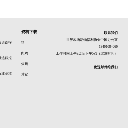
资料下载
联系我们
世界农场动物福利协会中国办公室
程追踪报
猪
13401084060
肉鸡
工作时间上午9点至下午5点（北京时间）
展追踪报
蛋鸡
发送邮件给我们
行业基准
其它