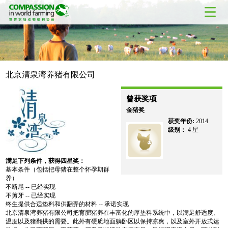
北京清泉湾养猪有限公司
曾获奖项
金猪奖
获奖年份:
2014
级别：
4 星
满足下列条件，获得四星奖：
基本条件（包括把母猪在整个怀孕期群
养）
不断尾 -- 已经实现
不剪牙 -- 已经实现
终生提供合适垫料和供翻弄的材料 -- 承诺实现
北京清泉湾养猪有限公司把育肥猪养在丰富化的厚垫料系统中，以满足舒适度、
温度以及猪翻拱的需要。此外有硬质地面躺卧区以保持凉爽，以及室外开放式运