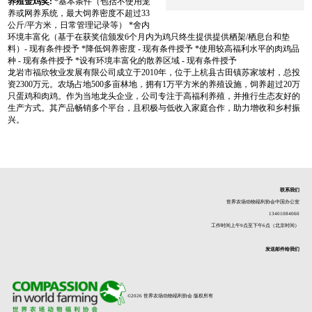
养殖金鸡奖:
*基本条件（包括不使用笼
养或网养系统，最大饲养密度不超过33
公斤/平方米，日常管理记录等） *舍内
环境丰富化（基于在获奖信颁发6个月内为鸡只终生提供提供栖架/栖息台和垫
料）- 现有条件授予 *降低饲养密度 - 现有条件授予 *使用较高福利水平的肉鸡品
种 - 现有条件授予 *设有环境丰富化的散养区域 - 现有条件授予
龙岩市福欣牧业发展有限公司成立于2010年，位于上杭县古田镇苏家坡村，总投
资2300万元。农场占地500多亩林地，拥有1万平方米的养殖设施，饲养超过20万
只蛋鸡和肉鸡。作为当地龙头企业，公司专注于高福利养殖，并推行生态友好的
生产方式。其产品畅销多个平台，且积极与低收入家庭合作，助力增收和乡村振
兴。
联系我们
世界农场动物福利协会中国办公室
13401084060
工作时间上午9点至下午6点（北京时间）
发送邮件给我们
©2026 世界农场动物福利协会 版权所有