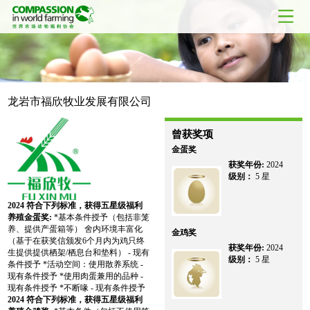
龙岩市福欣牧业发展有限公司
曾获奖项
金蛋奖
获奖年份:
2024
级别：
5 星
2024
符合下列标准，获得五星级福利
养殖金蛋奖:
*基本条件授予（包括非笼
养、提供产蛋箱等） 舍内环境丰富化
金鸡奖
（基于在获奖信颁发6个月内为鸡只终
获奖年份:
2024
生提供提供栖架/栖息台和垫料） - 现有
级别：
5 星
条件授予 *活动空间：使用散养系统 -
现有条件授予 *使用肉蛋兼用的品种 -
现有条件授予 *不断喙 - 现有条件授予
2024
符合下列标准，获得五星级福利