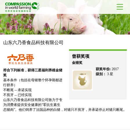
山东六乃香食品科技有限公司
曾获奖项
金猪奖
获奖年份:
2017
符合下列标准，获得三星福利养殖金猪
级别：
3 星
奖
基本条件（包括在母猪整个怀孕期都进
行群养）
不断尾 -- 承诺实现
不剪牙 -- 已经实现
山东六乃香食品科技有限公司致力于专
为消费者提供安全健康的“零抗生素生
态猪肉”。他们饲养了法国品种的白猪，对猪只不剪牙，并承诺停止对猪只断尾。