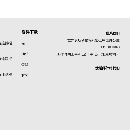
资料下载
联系我们
世界农场动物福利协会中国办公室
程追踪报
猪
13401084060
肉鸡
工作时间上午9点至下午5点（北京时间）
展追踪报
蛋鸡
发送邮件给我们
行业基准
其它