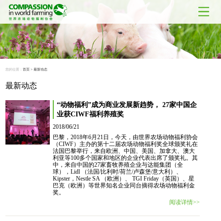
您的位置：
首页
>
最新动态
最新动态
“动物福利”成为商业发展新趋势， 27家中国企
业获CIWF福利养殖奖
2018/06/21
巴黎，2018年6月21日，今天，由世界农场动物福利协会
（CIWF）主办的第十二届农场动物福利奖全球颁奖礼在
法国巴黎举行，来自欧洲、中国、美国、加拿大、澳大
利亚等100多个国家和地区的企业代表出席了颁奖礼。其
中，来自中国的27家畜牧养殖企业与达能集团（全
球），Lidl （法国/比利时/荷兰/卢森堡/意大利）、
Kipster，Nestle SA （欧洲）、 TGI Friday（英国）、星
巴克（欧洲）等世界知名企业同台摘得农场动物福利金
奖。
阅读详情>>