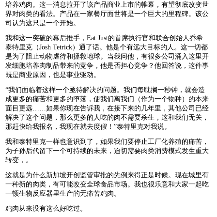
培养鸡肉。这一消息拉开了该产品商业上市的帷幕，有望彻底改变世
界对肉类的看法。产品在一家餐厅面世将是一个巨大的里程碑。该公
司认为这只是一个开始。
我和这一突破的幕后推手，Eat Just的首席执行官和联合创始人乔希·
泰特里克（Josh Tetrick）通了话。他是个有远大目标的人。这一切都
是为了阻止动物虐待和拯救地球。当我问他，有很多公司涌入这里开
发细胞培养肉制品带来的竞争，他是否担心竞争？他回答说，这件事
既是商业原因，也是事业驱动。
“我们面临着这样一个亟待解决的问题。我们每耽搁一秒钟，就会造
成更多的痛苦和更多的堕落，使我们离我们（作为一个物种）的本来
面目更远……如果你现在告诉我，在接下来的几年里，其他公司已经
解决了这个问题，那么更多的人吃的肉不需要杀生，这和我们无关，
那赶快给我报名，我现在就去度假！”泰特里克对我说。
我和泰特里克一样也意识到了，如果我们要停止工厂化养殖的痛苦，
为子孙后代留下一个可持续的未来，迫切需要肉类消费模式发生重大
转变，。
这就是为什么新加坡开创监管审批的先例来得正是时候。现在城里有
一种新的肉类，有可能改变全球食品市场。我也很乐意和大家一起吃
一顿生物反应器里生产的无痛苦鸡肉。
鸡肉从来没有这么好吃过。