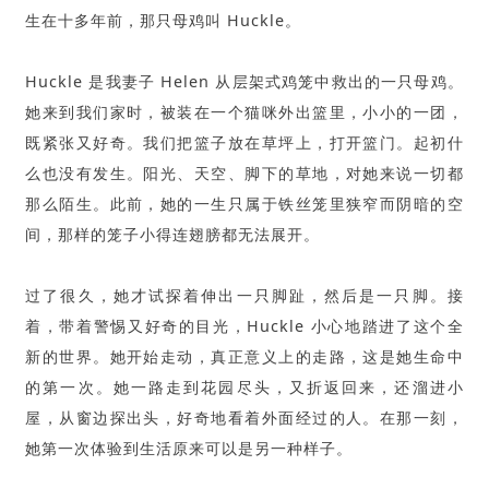
生在十多年前，那只母鸡叫 Huckle。
Huckle 是我妻子 Helen 从层架式鸡笼中救出的一只母鸡。
她来到我们家时，被装在一个猫咪外出篮里，小小的一团，
既紧张又好奇。我们把篮子放在草坪上，打开篮门。起初什
么也没有发生。阳光、天空、脚下的草地，对她来说一切都
那么陌生。此前，她的一生只属于铁丝笼里狭窄而阴暗的空
间，那样的笼子小得连翅膀都无法展开。
过了很久，她才试探着伸出一只脚趾，然后是一只脚。接
着，带着警惕又好奇的目光，Huckle 小心地踏进了这个全
新的世界。她开始走动，真正意义上的走路，这是她生命中
的第一次。她一路走到花园尽头，又折返回来，还溜进小
屋，从窗边探出头，好奇地看着外面经过的人。在那一刻，
她第一次体验到生活原来可以是另一种样子。