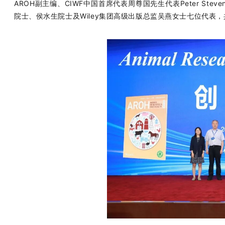
AROH副主编、CIWF中国首席代表周尊国先生代表Peter St
院士、侯水生院士及Wiley集团高级出版总监吴燕女士七位代表