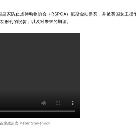
获得英国皇家防止虐待动物协会（RSPCA）厄斯金勋爵奖，并被英国女王
成功创刊的祝贺，以及对未来的期望。
席政策官 Peter Stevenson