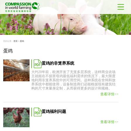
您的位置：
首页
>
蛋鸡
蛋鸡
蛋鸡的非笼养系统
大约20年前，欧洲开发了无笼多层系统，这样商业农场
主就能在不损害母鸡最低福利需求的情况下，最大限度
地利用非笼养系统中的可用空间。这种系统在舍饲和放
养系统中都能使用，设备制造商们还能根据现有建筑结
构的尺寸来量身定制，从而获得更多的设计和规格。
查看详情>>
蛋鸡福利问题
查看详情>>